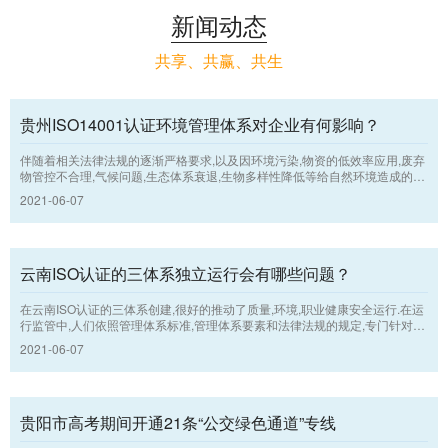
新闻动态
共享、共赢、共生
贵州ISO14001认证环境管理体系对企业有何影响？
伴随着相关法律法规的逐渐严格要求,以及因环境污染,物资的低效率应用,废弃
物管控不合理,气候问题,生态体系衰退,生物多样性降低等给自然环境造成的负
担持续增加,社会对可持续发展观,透明度和责任的期望值已发生了转变 .因而,
2021-06-07
各机构运用执行贵州ISO认证的环境管理体系,运用系统的方式开展环境管理,
以求为“自然环境支柱”的可持续发展贡献力量.
云南ISO认证的三体系独立运行会有哪些问题？
在云南ISO认证的三体系创建,很好的推动了质量,环境,职业健康安全运行.在运
行监管中,人们依照管理体系标准,管理体系要素和法律法规的规定,专门针对生
产制造工艺流程中将会造成的质量,环境,安全等难题,执行全体,全方面,全流程
2021-06-07
的运行把控,采用PDCA运行模式的方式和方法,强化管理,持续改善,使企业经营
管理持续上提高.
贵阳市高考期间开通21条“公交绿色通道”专线