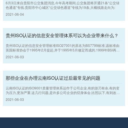
6月3日来自贵阳市公交集团消息,今年高考期间,公交集团将开通21条“公交绿
色通道”专线.贵阳市中心城区“公交绿色通道”专线为19条,大概线路走向为:
2021-06-04
贵州ISO认证的信息安全管理体系可以为企业带来什么？
贵州ISO认证的信息安全管理标准ISO27001的原名为BS7799标准,该标准由
英国标准协会于1995年2月提起,并于1995年5月修定而成的.1999年BSI再次
调整了该标准.BS7799可分为2个方面:BS7799-1和BS7799-2,第一部分对信
2021-06-03
息安全管理供应意见,供承担在其机构运行,执行或维护安全的工作人员应用;第
2方面详细说明了构建,执行和文件化信息安全管理体系的标准,贵州ISO认证的I
SO27001规定了依据单独机构的需求应执行安全管理的标准.
那些企业在办理云南ISO认证过后最常见的问题
云南ISO认证的ISO9001质量管理体系运作于公司企业,有的游刃有余,有的变
为压力,更加严重.这几行问题,是许多公司企业的切身体会.比照以下,有则改之,
无则加勉.
2021-06-03