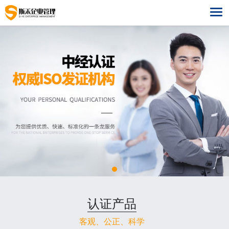
网站首页
管理体系
ISO9001质量管理
认证培训
ISO14001环境管理
ISO标准培训
ISO27001
ISO45001职业健康安全
建筑行业培训
ISO20000
ISO50001能源管理
管理体系专题培训
关于我们
ISO13485医疗器械质量管理
公司简介
成功案例
认证产品
ISO22000食品安全管理体系
组织机构
最新案例
联系我们
客观、公正、科学
GB/T50430建工体系