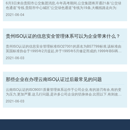
6月3日来自贵阳市公交集团消息,今年高考期间,公交集团将开通21条“公交绿
色通道”专线.贵阳市中心城区“公交绿色通道”专线为19条,大概线路走向为:
2021-06-04
贵州ISO认证的信息安全管理体系可以为企业带来什么？
贵州ISO认证的信息安全管理标准ISO27001的原名为BS7799标准,该标准由
英国标准协会于1995年2月提起,并于1995年5月修定而成的.1999年BSI再次
调整了该标准.BS7799可分为2个方面:BS7799-1和BS7799-2,第一部分对信
2021-06-03
息安全管理供应意见,供承担在其机构运行,执行或维护安全的工作人员应用;第
2方面详细说明了构建,执行和文件化信息安全管理体系的标准,贵州ISO认证的I
SO27001规定了依据单独机构的需求应执行安全管理的标准.
那些企业在办理云南ISO认证过后最常见的问题
云南ISO认证的ISO9001质量管理体系运作于公司企业,有的游刃有余,有的变
为压力,更加严重.这几行问题,是许多公司企业的切身体会.比照以下,有则改之,
无则加勉.
2021-06-03