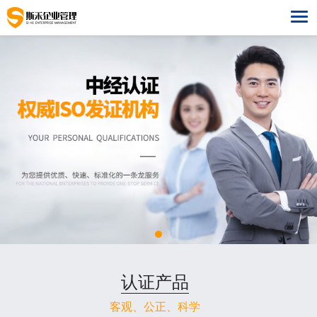
网站首页
管理体系
ISO9001质量管理
认证培训
ISO14001环境管理
ISO标准培训
ISO27001
ISO45001职业健康安全
建筑行业培训
ISO20000
ISO50001能源管理
管理体系专题培训
关于我们
ISO13485医疗器械质量管理
公司简介
成功案例
认证产品
ISO22000食品安全管理体系
组织机构
最新案例
联系我们
客观、公正、科学
GB/T50430建工体系