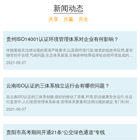
新闻动态
共享、共赢、共生
贵州ISO14001认证环境管理体系对企业有何影响？
伴随着相关法律法规的逐渐严格要求,以及因环境污染,物资的低效率应用,废弃
物管控不合理,气候问题,生态体系衰退,生物多样性降低等给自然环境造成的负
担持续增加,社会对可持续发展观,透明度和责任的期望值已发生了转变 .因而,
2021-06-07
各机构运用执行贵州ISO认证的环境管理体系,运用系统的方式开展环境管理,
以求为“自然环境支柱”的可持续发展贡献力量.
云南ISO认证的三体系独立运行会有哪些问题？
在云南ISO认证的三体系创建,很好的推动了质量,环境,职业健康安全运行.在运
行监管中,人们依照管理体系标准,管理体系要素和法律法规的规定,专门针对生
产制造工艺流程中将会造成的质量,环境,安全等难题,执行全体,全方面,全流程
2021-06-07
的运行把控,采用PDCA运行模式的方式和方法,强化管理,持续改善,使企业经营
管理持续上提高.
贵阳市高考期间开通21条“公交绿色通道”专线