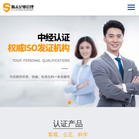
网站首页
管理体系
ISO9001质量管理
认证培训
ISO14001环境管理
ISO标准培训
ISO27001
ISO45001职业健康安全
建筑行业培训
ISO20000
ISO50001能源管理
管理体系专题培训
关于我们
ISO13485医疗器械质量管理
公司简介
成功案例
认证产品
ISO22000食品安全管理体系
组织机构
最新案例
联系我们
客观、公正、科学
GB/T50430建工体系