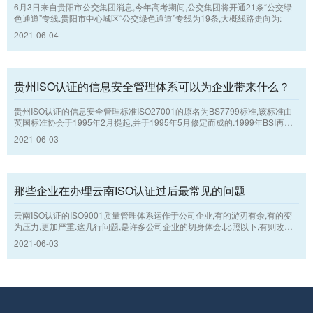
6月3日来自贵阳市公交集团消息,今年高考期间,公交集团将开通21条“公交绿
色通道”专线.贵阳市中心城区“公交绿色通道”专线为19条,大概线路走向为:
2021-06-04
贵州ISO认证的信息安全管理体系可以为企业带来什么？
贵州ISO认证的信息安全管理标准ISO27001的原名为BS7799标准,该标准由
英国标准协会于1995年2月提起,并于1995年5月修定而成的.1999年BSI再次
调整了该标准.BS7799可分为2个方面:BS7799-1和BS7799-2,第一部分对信
2021-06-03
息安全管理供应意见,供承担在其机构运行,执行或维护安全的工作人员应用;第
2方面详细说明了构建,执行和文件化信息安全管理体系的标准,贵州ISO认证的I
SO27001规定了依据单独机构的需求应执行安全管理的标准.
那些企业在办理云南ISO认证过后最常见的问题
云南ISO认证的ISO9001质量管理体系运作于公司企业,有的游刃有余,有的变
为压力,更加严重.这几行问题,是许多公司企业的切身体会.比照以下,有则改之,
无则加勉.
2021-06-03