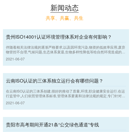
新闻动态
共享、共赢、共生
贵州ISO14001认证环境管理体系对企业有何影响？
伴随着相关法律法规的逐渐严格要求,以及因环境污染,物资的低效率应用,废弃
物管控不合理,气候问题,生态体系衰退,生物多样性降低等给自然环境造成的负
担持续增加,社会对可持续发展观,透明度和责任的期望值已发生了转变 .因而,
2021-06-07
各机构运用执行贵州ISO认证的环境管理体系,运用系统的方式开展环境管理,
以求为“自然环境支柱”的可持续发展贡献力量.
云南ISO认证的三体系独立运行会有哪些问题？
在云南ISO认证的三体系创建,很好的推动了质量,环境,职业健康安全运行.在运
行监管中,人们依照管理体系标准,管理体系要素和法律法规的规定,专门针对生
产制造工艺流程中将会造成的质量,环境,安全等难题,执行全体,全方面,全流程
2021-06-07
的运行把控,采用PDCA运行模式的方式和方法,强化管理,持续改善,使企业经营
管理持续上提高.
贵阳市高考期间开通21条“公交绿色通道”专线